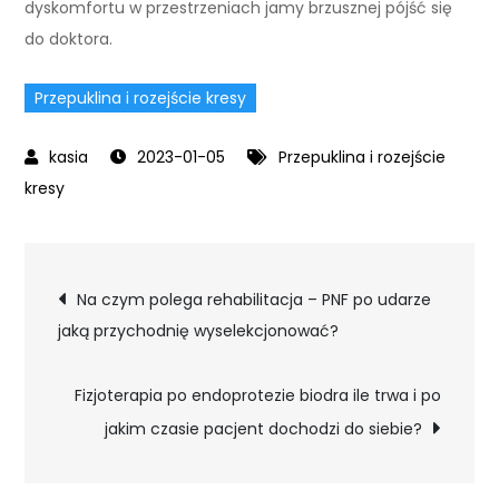
dyskomfortu w przestrzeniach jamy brzusznej pójść się
do doktora.
Przepuklina i rozejście kresy
2023-01-05
Przepuklina i rozejście
kresy
Nawigacja
Na czym polega rehabilitacja – PNF po udarze
jaką przychodnię wyselekcjonować?
wpisu
Fizjoterapia po endoprotezie biodra ile trwa i po
jakim czasie pacjent dochodzi do siebie?