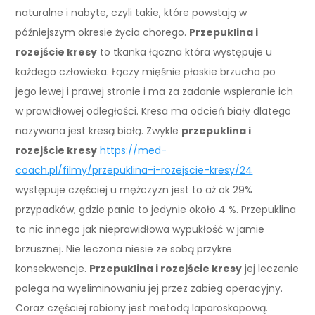
naturalne i nabyte, czyli takie, które powstają w
późniejszym okresie życia chorego.
Przepuklina i
rozejście kresy
to tkanka łączna która występuje u
każdego człowieka. Łączy mięśnie płaskie brzucha po
jego lewej i prawej stronie i ma za zadanie wspieranie ich
w prawidłowej odległości. Kresa ma odcień biały dlatego
nazywana jest kresą białą. Zwykle
przepuklina i
rozejście kresy
https://med-
coach.pl/filmy/przepuklina-i-rozejscie-kresy/24
występuje częściej u mężczyzn jest to aż ok 29%
przypadków, gdzie panie to jedynie około 4 %. Przepuklina
to nic innego jak nieprawidłowa wypukłość w jamie
brzusznej. Nie leczona niesie ze sobą przykre
konsekwencje.
Przepuklina i rozejście kresy
jej leczenie
polega na wyeliminowaniu jej przez zabieg operacyjny.
Coraz częściej robiony jest metodą laparoskopową.