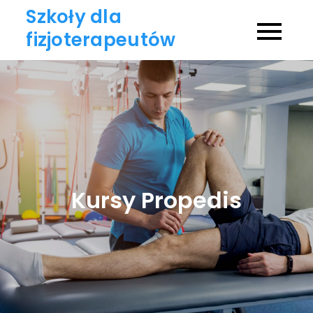
Skip
Szkoły dla
to
fizjoterapeutów
content
Kursy Propedis