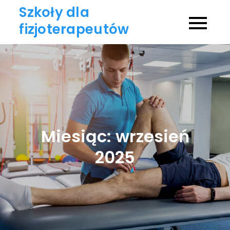
Skip
Szkoły dla
to
fizjoterapeutów
content
Miesiąc:
wrzesień
2025