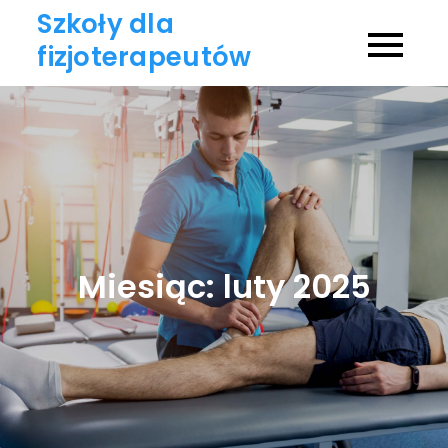
Skip
Szkoły dla
to
fizjoterapeutów
content
Miesiąc:
luty 2025