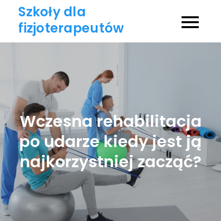
Skip
Szkoły dla
to
fizjoterapeutów
content
Wczesna rehabilitacja
po udarze kiedy jest ją
najkorzystniej zacząć?