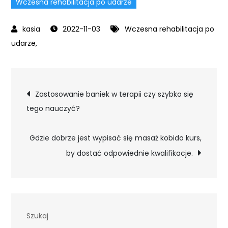
Wczesna rehabilitacja po udarze
2022-11-03
Wczesna rehabilitacja po
udarze,
Nawigacja
Zastosowanie baniek w terapii czy szybko się
tego nauczyć?
wpisu
Gdzie dobrze jest wypisać się masaż kobido kurs,
by dostać odpowiednie kwalifikacje.
Szukaj