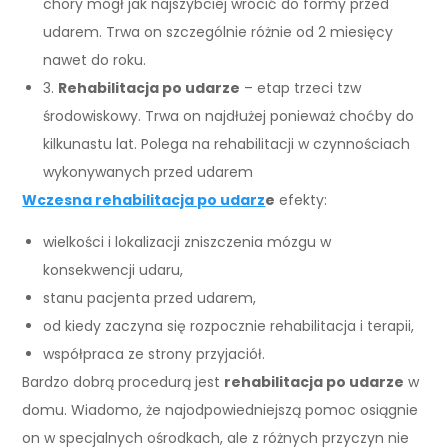
chory mógł jak najszybciej wrócić do formy przed
udarem. Trwa on szczególnie różnie od 2 miesięcy
nawet do roku.
3.
Rehabilitacja po udarze
– etap trzeci tzw
środowiskowy. Trwa on najdłużej ponieważ choćby do
kilkunastu lat. Polega na rehabilitacji w czynnościach
wykonywanych przed udarem
Wczesna rehabilitacja po udarz
e
efekty:
wielkości i lokalizacji zniszczenia mózgu w
konsekwencji udaru,
stanu pacjenta przed udarem,
od kiedy zaczyna się rozpocznie rehabilitacja i terapii,
współpraca ze strony przyjaciół.
Bardzo dobrą procedurą jest
rehabilitacja po udarze
w
domu. Wiadomo, że najodpowiedniejszą pomoc osiągnie
on w specjalnych ośrodkach, ale z różnych przyczyn nie