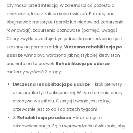
czynności przed infekcją. W zależności co pozostało
zniszczone, lekarz zaleca serie ćwiczeń. Potrafią one
obejmować motorykę (paraliż lub niedowład, zaburzenia
równowagi), zaburzenia poznawcze (pamięć, uwaga).
Chory zwykle przestaje być jednostką samodzielną i jest
skazany na pomoc rodziny.
Wczesna rehabilitacja po
udarze
winna być wdrożona jak najszybciej, kiedy stan
pacjenta na to pozwoli.
Rehabilitacja po udarze
możemy wyróżnić 3 etapy:
1.
Wczesna rehabilitacja po udarze
– krok pierwszy –
czas profilaktyki funkcjonalnej. W tym terminie chory
przebywa w szpitalu. Czas jej trwania jest różny,
przeważnie jest to od 1 do trzech tygodni.
2.
Rehabilitacja po udarze
– krok drugi to
rekonwalescencja. Są tu wprowadzenie ćwiczenia, aby