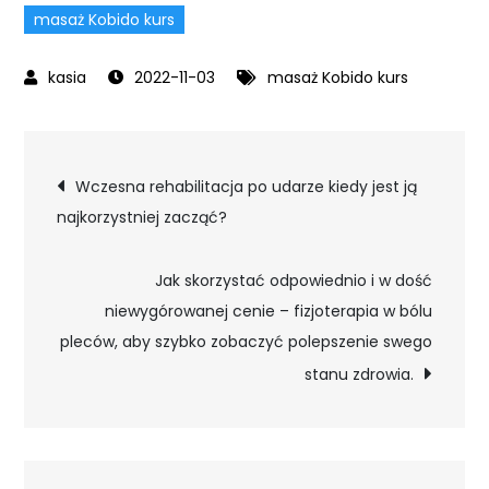
masaż Kobido kurs
2022-11-03
masaż Kobido kurs
Nawigacja
Wczesna rehabilitacja po udarze kiedy jest ją
najkorzystniej zacząć?
wpisu
Jak skorzystać odpowiednio i w dość
niewygórowanej cenie – fizjoterapia w bólu
pleców, aby szybko zobaczyć polepszenie swego
stanu zdrowia.