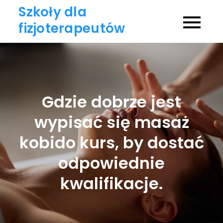
Skip
Szkoły dla
to
fizjoterapeutów
content
Gdzie dobrze jest
wypisać się masaż
kobido kurs, by dostać
odpowiednie
kwalifikacje.