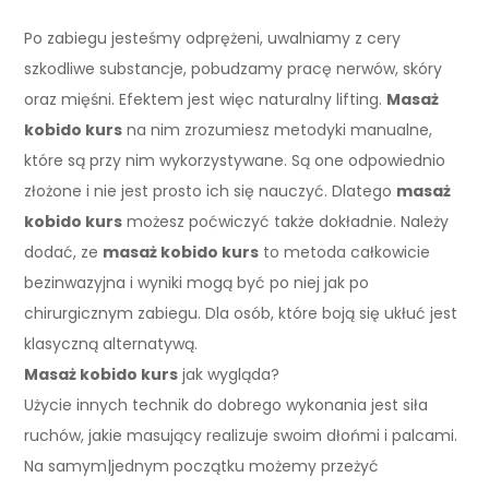
Po zabiegu jesteśmy odprężeni, uwalniamy z cery
szkodliwe substancje, pobudzamy pracę nerwów, skóry
oraz mięśni. Efektem jest więc naturalny lifting.
Masaż
kobido kurs
na nim zrozumiesz metodyki manualne,
które są przy nim wykorzystywane. Są one odpowiednio
złożone i nie jest prosto ich się nauczyć. Dlatego
masaż
kobido kurs
możesz poćwiczyć także dokładnie. Należy
dodać, ze
masaż kobido kurs
to metoda całkowicie
bezinwazyjna i wyniki mogą być po niej jak po
chirurgicznym zabiegu. Dla osób, które boją się ukłuć jest
klasyczną alternatywą.
Masaż kobido kurs
jak wygląda?
Użycie innych technik do dobrego wykonania jest siła
ruchów, jakie masujący realizuje swoim dłońmi i palcami.
Na samym|jednym początku możemy przeżyć