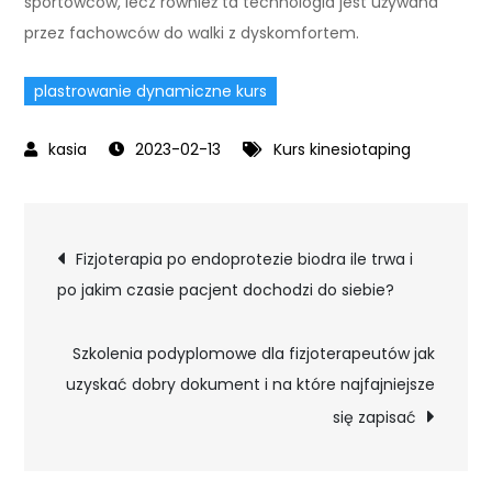
sportowców, lecz również ta technologia jest używana
przez fachowców do walki z dyskomfortem.
plastrowanie dynamiczne kurs
2023-02-13
Kurs kinesiotaping
Nawigacja
Fizjoterapia po endoprotezie biodra ile trwa i
po jakim czasie pacjent dochodzi do siebie?
wpisu
Szkolenia podyplomowe dla fizjoterapeutów jak
uzyskać dobry dokument i na które najfajniejsze
się zapisać