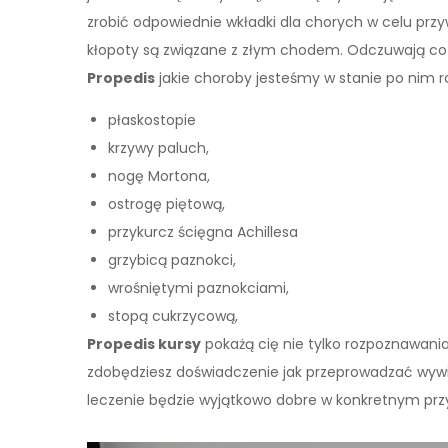
zrobić odpowiednie wkładki dla chorych w celu przyw
kłopoty są związane z złym chodem. Odczuwają co 
Propedis
jakie choroby jesteśmy w stanie po nim 
płaskostopie
krzywy paluch,
nogę Mortona,
ostrogę piętową,
przykurcz ścięgna Achillesa
grzybicą paznokci,
wrośniętymi paznokciami,
stopą cukrzycową,
Propedis kursy
pokażą cię nie tylko rozpoznawani
zdobędziesz doświadczenie jak przeprowadzać wywia
leczenie będzie wyjątkowo dobre w konkretnym prz