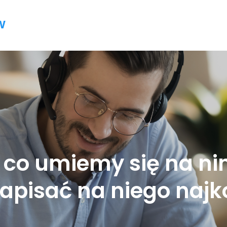
w
 co umiemy się na n
zapisać na niego najk