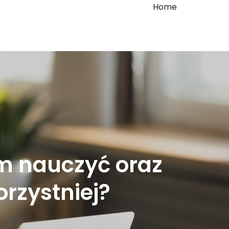
Home
im nauczyć oraz
orzystniej?