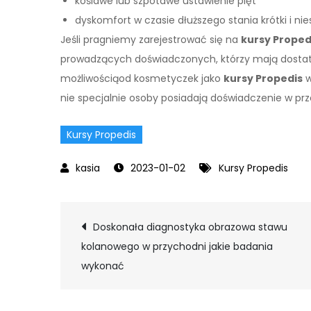
koślawe lub szpotawe ustawienie pięt
dyskomfort w czasie dłuższego stania krótki i n
Jeśli pragniemy zarejestrować się na
kursy Proped
prowadzących doświadczonych, którzy mają dostate
możliwościąod kosmetyczek jako
kursy Propedis
w
nie specjalnie osoby posiadają doświadczenie w prz
Kursy Propedis
2023-01-02
Kursy Propedis
Nawigacja
Doskonała diagnostyka obrazowa stawu
kolanowego w przychodni jakie badania
wpisu
wykonać