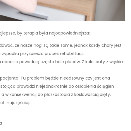
lepsze, by terapia była najodpowiedniejsza:
awać, że nasze nogi są takie same, jednak każdy chory jest
zypadku przyspiesza proces rehabilitacji.
 obcasie powodują często bóle pleców. Z kolei buty z wąskim
pacjenta. Tu problem będzie nieodzowny czy jest ona
 stojąca prowadzi niejednokrotnie do osłabienia ścięgien
 a w konsekwencji do płaskostopia z koślawością pięty.
h najczęściej:
a