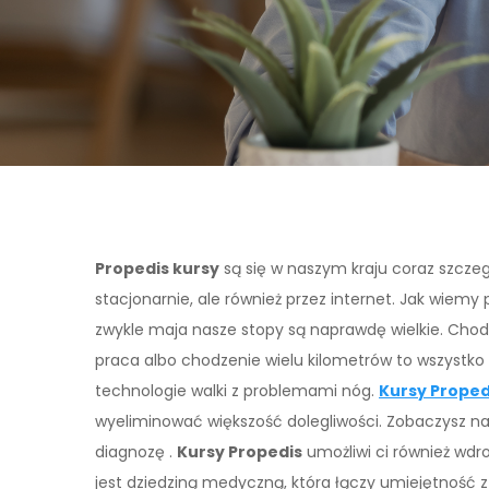
Propedis kursy
są się w naszym kraju coraz szczegó
stacjonarnie, ale również przez internet. Jak wiemy
zwykle maja nasze stopy są naprawdę wielkie. Chod
praca albo chodzenie wielu kilometrów to wszystko
technologie walki z problemami nóg.
Kursy Proped
wyeliminować większość dolegliwości. Zobaczysz naj
diagnozę .
Kursy Propedis
umożliwi ci również wdr
jest dziedziną medyczną, która łączy umiejętność z k