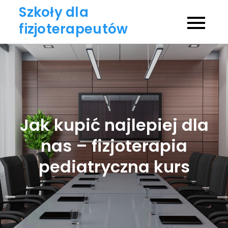
Skip
Szkoły dla
to
fizjoterapeutów
content
Jak kupić najlepiej dla
nas – fizjoterapia
pediatryczna kurs