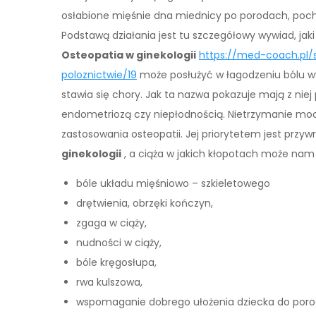
osłabione mięśnie dna miednicy po porodach, poch
Podstawą działania jest tu szczegółowy wywiad, jak
Osteopatia w ginekologii
https://med-coach.pl/s
poloznictwie/19
może posłużyć w łagodzeniu bólu wy
stawia się chory. Jak ta nazwa pokazuje mają z niej 
endometriozą czy niepłodnością. Nietrzymanie mocz
zastosowania osteopatii. Jej priorytetem jest przy
ginekologii
, a ciąża w jakich kłopotach może nam
bóle układu mięśniowo – szkieletowego
drętwienia, obrzęki kończyn,
zgaga w ciąży,
nudności w ciąży,
bóle kręgosłupa,
rwa kulszowa,
wspomaganie dobrego ułożenia dziecka do poro