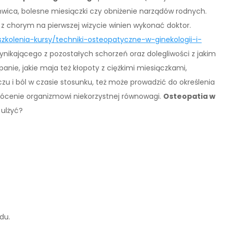
wica, bolesne miesiączki czy obniżenie narządów rodnych.
i z chorym na pierwszej wizycie winien wykonać doktor.
zkolenia-kursy/techniki-osteopatyczne-w-ginekologii-i-
nikającego z pozostałych schorzeń oraz dolegliwości z jakim
panie, jakie maja też kłopoty z ciężkimi miesiączkami,
u i ból w czasie stosunku, też może prowadzić do określenia
wrócenie organizmowi niekorzystnej równowagi.
Osteopatia w
 ulżyć?
du.