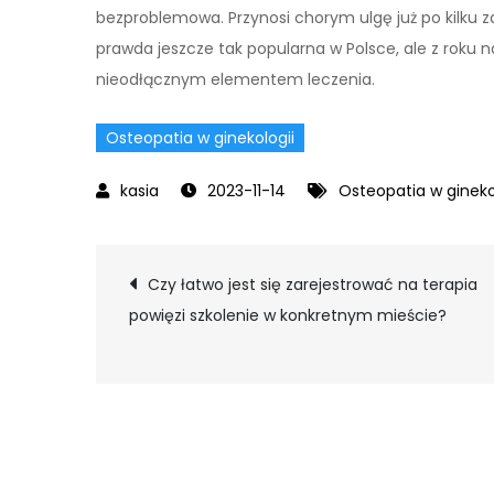
bezproblemowa. Przynosi chorym ulgę już po kilku za
prawda jeszcze tak popularna w Polsce, ale z roku na
nieodłącznym elementem leczenia.
Osteopatia w ginekologii
2023-11-14
Osteopatia w gineko
Nawigacja
Czy łatwo jest się zarejestrować na terapia
powięzi szkolenie w konkretnym mieście?
wpisu